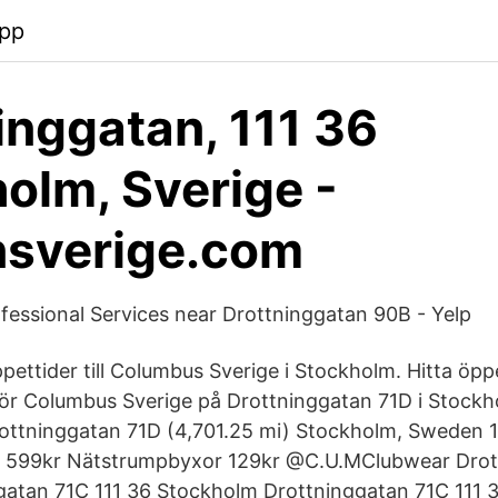
app
inggatan, 111 36
olm, Sverige -
nsverige.com
essional Services near Drottninggatan 90B - Yelp
ettider till Columbus Sverige i Stockholm. Hitta öppe
ör Columbus Sverige på Drottninggatan 71D i Stockh
ottninggatan 71D (4,701.25 mi) Stockholm, Sweden 1
s 599kr Nätstrumpbyxor 129kr @C.U.MClubwear Drot
ggatan 71C 111 36 Stockholm Drottninggatan 71C 111