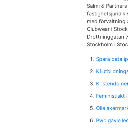
Salmi & Partners
fastighetsjuridik
med förvaltning 
Clubwear i Stock
Drottninggatan 7
Stockholm i Sto
Spara data i
Ki utbildnin
Kristendomen
Feministiskt i
Olle akermar
Pwc gävle led