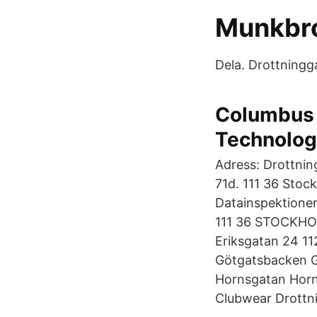
Munkbr
Dela. Drottningg
Columbus S
Technolog
Adress: Drottnin
71d. 111 36 Stoc
Datainspektione
111 36 STOCKHO
Eriksgatan 24 
Götgatsbacken 
Hornsgatan Hor
Clubwear Drottn