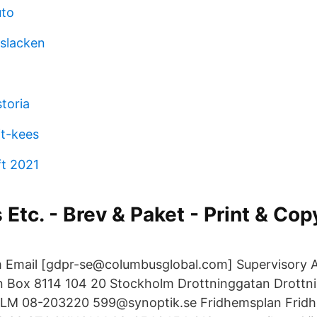
uto
slacken
toria
t-kees
ft 2021
 Etc. - Brev & Paket - Print & Cop
 Email [gdpr-se@columbusglobal.com] Supervisory A
n Box 8114 104 20 Stockholm Drottninggatan Drottn
LM 08-203220 599@synoptik.se Fridhemsplan Fridh