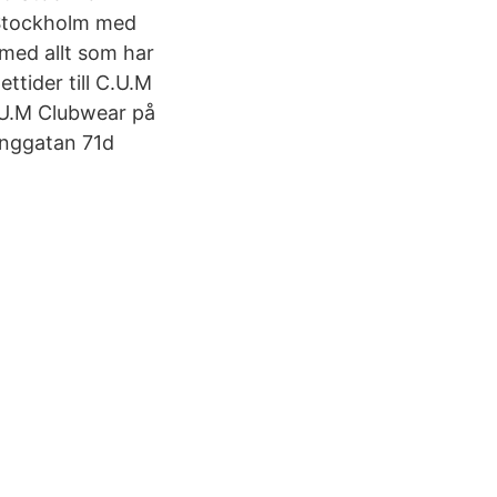
 Stockholm med
g med allt som har
ttider till C.U.M
.U.M Clubwear på
inggatan 71d