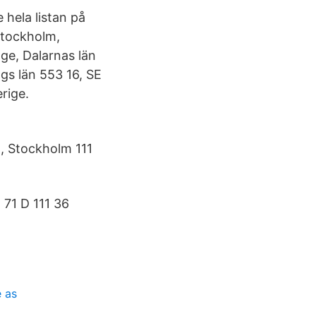
hela listan på
Stockholm,
ge, Dalarnas län
gs län 553 16, SE
rige.
n, Stockholm 111
 71 D 111 36
 as