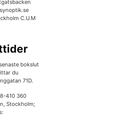
tgatsbacken
ynoptik.se
ockholm C.U.M
ttider
senaste bokslut
ittar du
inggatan 71D.
 08-410 360
än, Stockholm;
s: