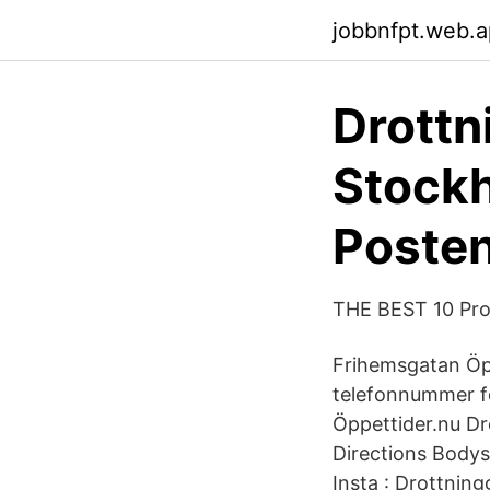
jobbnfpt.web.
Drottn
Stockh
Poste
THE BEST 10 Prof
Frihemsgatan Öpp
telefonnummer f
Öppettider.nu Dr
Directions Body
Insta : Drottnin