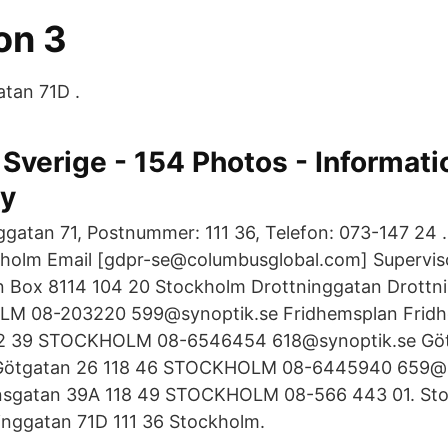
on 3
atan 71D .
verige - 154 Photos - Informati
y
ggatan 71, Postnummer: 111 36, Telefon: 073-147 24 
kholm Email [gdpr-se@columbusglobal.com] Superviso
n Box 8114 104 20 Stockholm Drottninggatan Drottn
LM 08-203220 599@synoptik.se Fridhemsplan Fridh
112 39 STOCKHOLM 08-6546454 618@synoptik.se Gö
Götgatan 26 118 46 STOCKHOLM 08-6445940 659@s
nsgatan 39A 118 49 STOCKHOLM 08-566 443 01. St
inggatan 71D 111 36 Stockholm.