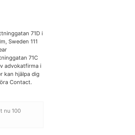
ttninggatan 71D i
lm, Sweden 111
ear
ttninggatan 71C
v advokatfirma i
r kan hjälpa dig
göra Contact.
t nu 100