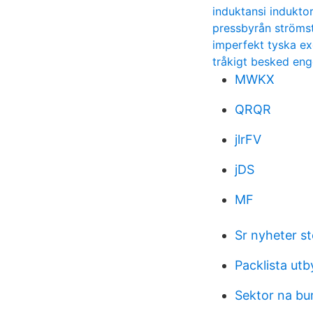
induktansi indukto
pressbyrån ströms
imperfekt tyska e
tråkigt besked eng
MWKX
QRQR
jlrFV
jDS
MF
Sr nyheter s
Packlista ut
Sektor na b