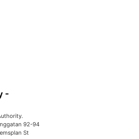
y -
uthority.
inggatan 92-94
emsplan St