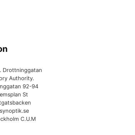
on
.. Drottninggatan
ry Authority.
inggatan 92-94
emsplan St
tgatsbacken
ynoptik.se
ockholm C.U.M