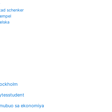
r
tad schenker
xempel
elska
tockholm
bytesstudent
umubuo sa ekonomiya