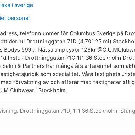
ska i sverige
et personal
, adress, telefonnummer för Columbus Sverige på Dro
ttider.nu Drottninggatan 71D (4,701.25 mi) Stockho
ons Bodys 599kr Nätstrumpbyxor 129kr @C.U.MClubw
1d Insta : Drottninggatan 71C 111 36 Stockholm Dro
 Salmi & Partners har många års erfarenhet som akti
tighetsjuridik som specialitet. Våra fastighetsjuriste
 med förvaltning av och affärer med fastigheter att 
C.U.M Clubwear i Stockholm.
visning. Drottninggatan 71D, 111 36 Stockholm. Stäng