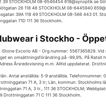
112 39 STOCKHOLM 08-6546454 618@synoptik.se Gö
Götgatan 26 118 46 STOCKHOLM 08-6445940 659@s
nsgatan 39A 118 49 STOCKHOLM 08-566 443 01. St
inggatan 71D 111 36 Stockholm.
lubwear i Stockho - Öppe
t. iStone Excorio AB - Org.nummer: 5567365829. Vid 
get en omsättningsförändring på -99,9%. På Ratsit h
ress Årsredovisning m.m. Alltid uppdaterat. Drottn
län. Antal anställda: 5-9 anställda. Telefonnummer:
ottninggatan 71 A, 3 tr; Län, kommun: Stockholms l
tninggatan 71 A, 3 tr., 111 36 STOCKHOLM; Webbplat
ill Drottninggatan 71 C 111 36 Stockholm.