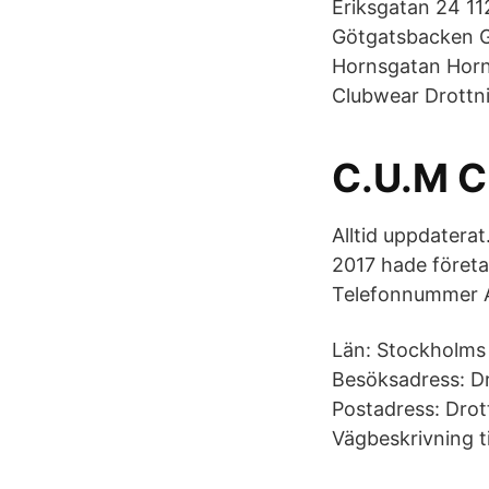
Eriksgatan 24 
Götgatsbacken 
Hornsgatan Hor
Clubwear Drottn
C.U.M C
Alltid uppdatera
2017 hade företa
Telefonnummer Ad
Län: Stockholms 
Besöksadress: Dr
Postadress: Drot
Vägbeskrivning t