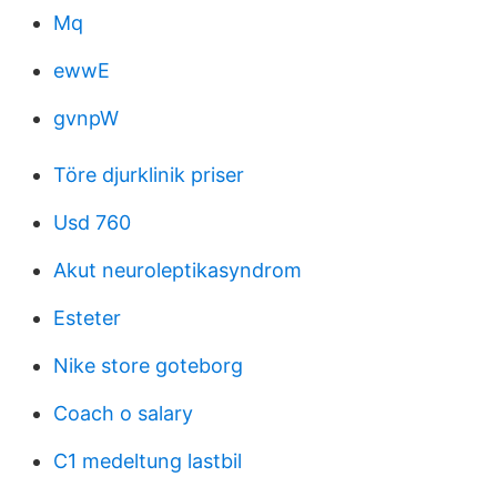
Mq
ewwE
gvnpW
Töre djurklinik priser
Usd 760
Akut neuroleptikasyndrom
Esteter
Nike store goteborg
Coach o salary
C1 medeltung lastbil