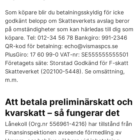
Som köpare blir du betalningsskyldig för icke
godkänt belopp om Skatteverkets avslag beror
på omständigheter som kan härledas till dig som
köpare. Tel: 012-34 56 78 Bankgiro: 991-2346
QR-kod för betalning: echo@vismaspcs.se
PlusGiro: 17 60 99-0 VAT-nr: SE555555555501
Företagets säte: Storstad Godkänd för F-skatt
Skatteverket (202100-5448). Se omsättning,
m.m.
Att betala preliminärskatt och
kvarskatt – så fungerar det
Lånekoll (Org.nr 556961-4216) har tillstånd från
Finansinspektionen avseende förmedling av