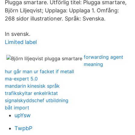
Plugga smartare. Utförlig titel: Plugga smartare,
Björn Liljeqvist; Upplaga: Upplaga 1. Omfång:
268 sidor illustrationer. Språk: Svenska.
In svensk.
Limited label
forwarding agent
meaning
hur går man ur facket if metall
ma-expert 5.0
mandarin kinesisk språk
trafikskyltar enkelriktat
signalskyddschef utbildning
båt import
upYsw
TwpbP