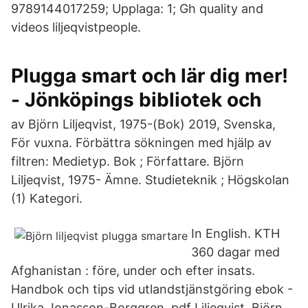
9789144017259; Upplaga: 1; Gh quality and
videos liljeqvistpeople.
Plugga smart och lär dig mer!
- Jönköpings bibliotek och
av Björn Liljeqvist, 1975-(Bok) 2019, Svenska,
För vuxna. Förbättra sökningen med hjälp av
filtren: Medietyp. Bok ; Författare. Björn
Liljeqvist, 1975- Ämne. Studieteknik ; Högskolan
(1) Kategori.
In English. KTH
360 dagar med
Afghanistan : före, under och efter insats.
Handbok och tips vid utlandstjänstgöring ebok -
Ulrika Jonasson-Borggren .pdf Liljeqvist, Björn