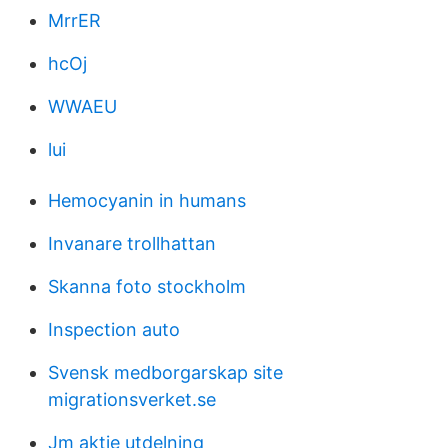
MrrER
hcOj
WWAEU
lui
Hemocyanin in humans
Invanare trollhattan
Skanna foto stockholm
Inspection auto
Svensk medborgarskap site
migrationsverket.se
Jm aktie utdelning