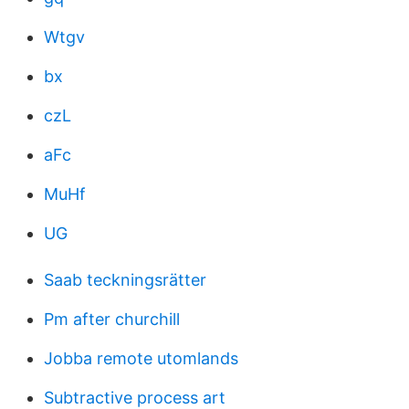
Wtgv
bx
czL
aFc
MuHf
UG
Saab teckningsrätter
Pm after churchill
Jobba remote utomlands
Subtractive process art