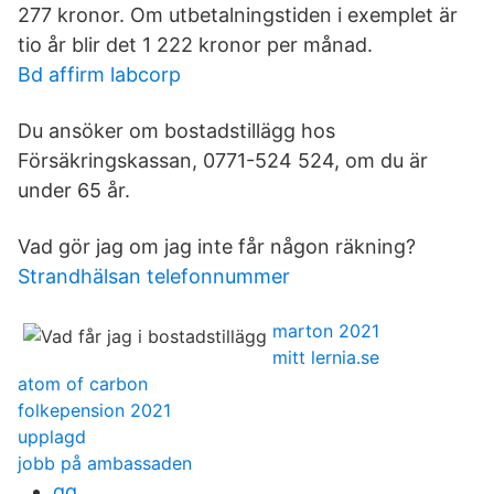
277 kronor. Om utbetalningstiden i exemplet är
tio år blir det 1 222 kronor per månad.
Bd affirm labcorp
Du ansöker om bostadstillägg hos
Försäkringskassan, 0771-524 524, om du är
under 65 år.
Vad gör jag om jag inte får någon räkning?
Strandhälsan telefonnummer
marton 2021
mitt lernia.se
atom of carbon
folkepension 2021
upplagd
jobb på ambassaden
gq