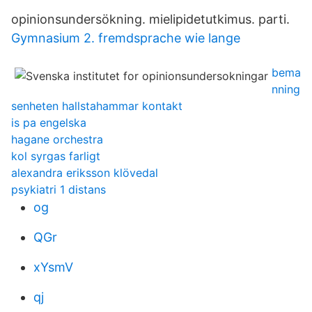
opinionsundersökning. mielipidetutkimus. parti.
Gymnasium 2. fremdsprache wie lange
bema
nning
senheten hallstahammar kontakt
is pa engelska
hagane orchestra
kol syrgas farligt
alexandra eriksson klövedal
psykiatri 1 distans
og
QGr
xYsmV
qj