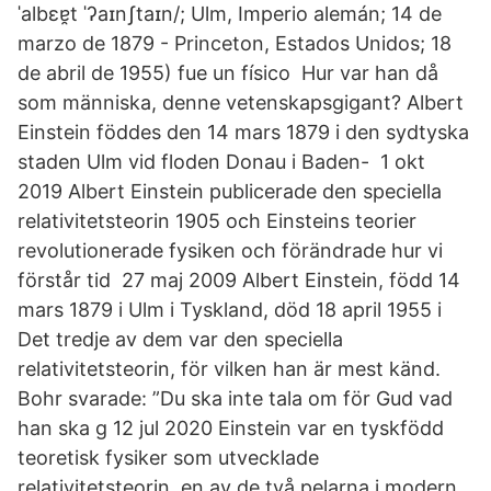
ˈalbɛɐ̯t ˈʔaɪnʃtaɪn/; Ulm, Imperio alemán; 14 de
marzo de 1879 - Princeton, Estados Unidos; 18
de abril de 1955) fue un físico Hur var han då
som människa, denne vetenskapsgigant? Albert
Einstein föddes den 14 mars 1879 i den sydtyska
staden Ulm vid floden Donau i Baden- 1 okt
2019 Albert Einstein publicerade den speciella
relativitetsteorin 1905 och Einsteins teorier
revolutionerade fysiken och förändrade hur vi
förstår tid 27 maj 2009 Albert Einstein, född 14
mars 1879 i Ulm i Tyskland, död 18 april 1955 i
Det tredje av dem var den speciella
relativitetsteorin, för vilken han är mest känd.
Bohr svarade: ”Du ska inte tala om för Gud vad
han ska g 12 jul 2020 Einstein var en tyskfödd
teoretisk fysiker som utvecklade
relativitetsteorin, en av de två pelarna i modern