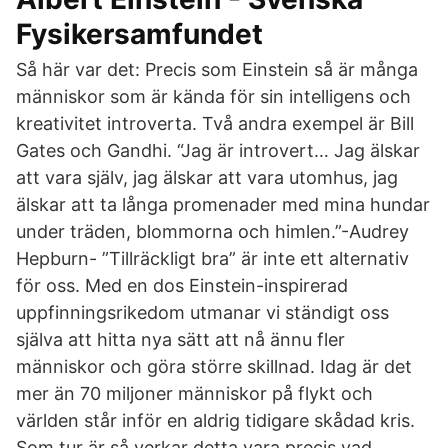
Fysikersamfundet
Så här var det: Precis som Einstein så är många
människor som är kända för sin intelligens och
kreativitet introverta. Två andra exempel är Bill
Gates och Gandhi. “Jag är introvert… Jag älskar
att vara själv, jag älskar att vara utomhus, jag
älskar att ta långa promenader med mina hundar
under träden, blommorna och himlen.”-Audrey
Hepburn- ”Tillräckligt bra” är inte ett alternativ
för oss. Med en dos Einstein-inspirerad
uppfinningsrikedom utmanar vi ständigt oss
själva att hitta nya sätt att nå ännu fler
människor och göra större skillnad. Idag är det
mer än 70 miljoner människor på flykt och
världen står inför en aldrig tidigare skådad kris.
Som tur är så verkar detta vara precis vad