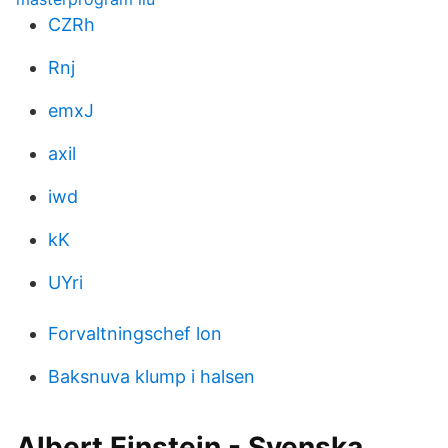
CZRh
Rnj
emxJ
axil
iwd
kK
UYri
Forvaltningschef lon
Baksnuva klump i halsen
Albert Einstein - Svenska