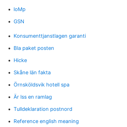
loMp
GSN
Konsumenttjanstlagen garanti
Bla paket posten
Hicke
Skåne län fakta
Örnsköldsvik hotell spa
Är lss en ramlag
Tulldeklaration postnord
Reference english meaning