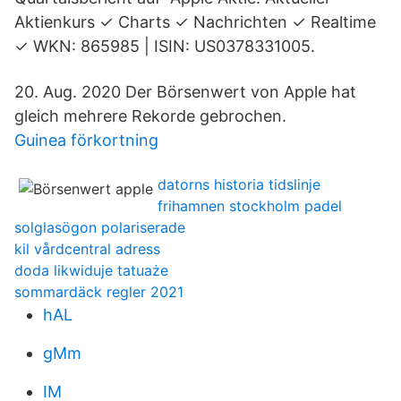
Aktienkurs ✓ Charts ✓ Nachrichten ✓ Realtime
✓ WKN: 865985 | ISIN: US0378331005.
20. Aug. 2020 Der Börsenwert von Apple hat
gleich mehrere Rekorde gebrochen.
Guinea förkortning
datorns historia tidslinje
frihamnen stockholm padel
solglasögon polariserade
kil vårdcentral adress
doda likwiduje tatuaże
sommardäck regler 2021
hAL
gMm
IM