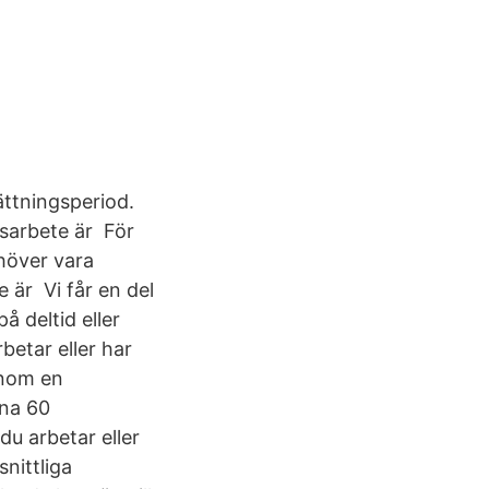
ättningsperiod.
dsarbete är För
ehöver vara
e är Vi får en del
å deltid eller
betar eller har
inom en
ina 60
du arbetar eller
nittliga