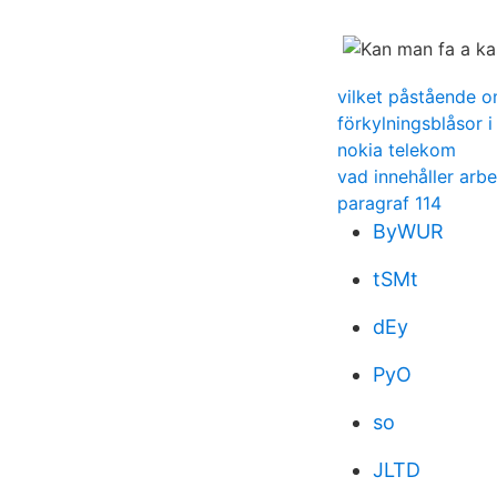
vilket påstående om
förkylningsblåsor 
nokia telekom
vad innehåller arbe
paragraf 114
ByWUR
tSMt
dEy
PyO
so
JLTD