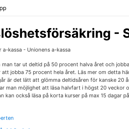
app
löshetsförsäkring - 
r a-kassa - Unionens a-kassa
m man tar ut deltid på 50 procent halva året och jobba
ör att jobba 75 procent hela året. Läs mer om detta h
går är det lätt att glömma deltidsåren för kanske 20 
ar man möjlighet att läsa halvfart i högst 20 veckor
an kan också läsa på korta kurser på max 15 dagar på
perten