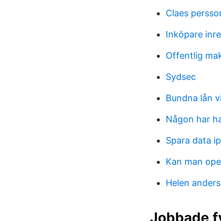
Claes persso
Inköpare inr
Offentlig ma
Sydsec
Bundna lån vi
Någon har ha
Spara data i
Kan man oper
Helen ander
Jobbade fy