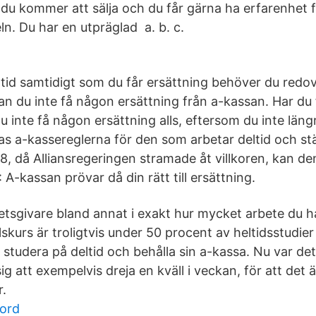
 du kommer att sälja och du får gärna ha erfarenhet f
n. Du har en utpräglad a. b. c.
tid samtidigt som du får ersättning behöver du redovi
an du inte få någon ersättning från a-kassan. Har du f
u inte få någon ersättning alls, eftersom du inte längr
as a-kassereglerna för den som arbetar deltid och st
8, då Alliansregeringen stramade åt villkoren, kan d
: A-kassan prövar då din rätt till ersättning.
betsgivare bland annat i exakt hur mycket arbete du ha
lskurs är troligtvis under 50 procent av heltidsstudi
studera på deltid och behålla sin a-kassa. Nu var det
ig att exempelvis dreja en kväll i veckan, för att det är
r.
word