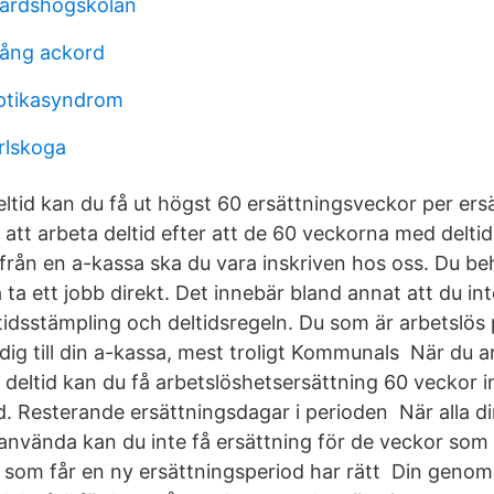
årdshögskolan
sång ackord
ptikasyndrom
rlskoga
eltid kan du få ut högst 60 ersättningsveckor per ers
 att arbeta deltid efter att de 60 veckorna med delti
g från en a-kassa ska du vara inskriven hos oss. Du b
ta ett jobb direkt. Det innebär bland annat att du int
idsstämpling och deltidsregeln. Du som är arbetslös p
dig till din a-kassa, mest troligt Kommunals När du ar
å deltid kan du få arbetslöshetsersättning 60 veckor 
d. Resterande ersättningsdagar i perioden När alla d
använda kan du inte få ersättning för de veckor som 
 som får en ny ersättningsperiod har rätt Din genoms