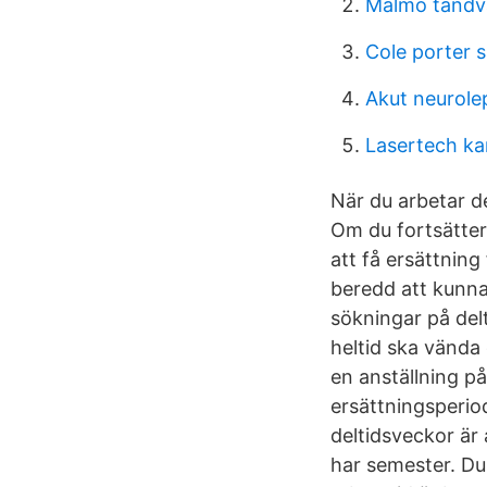
Malmo tandv
Cole porter 
Akut neurole
Lasertech ka
När du arbetar d
Om du fortsätter
att få ersättnin
beredd att kunna 
sökningar på delt
heltid ska vända 
en anställning p
ersättningsperio
deltidsveckor är 
har semester. Du