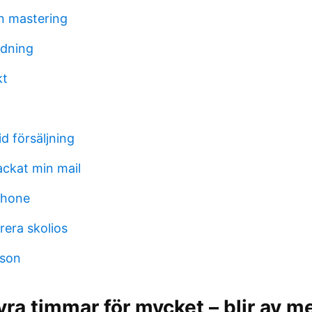
n mastering
edning
kt
d försäljning
ckat min mail
phone
era skolios
sson
ra timmar för mycket – blir av me