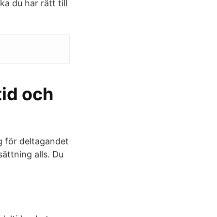
 du har rätt till
tid och
ng för deltagandet
ättning alls. Du