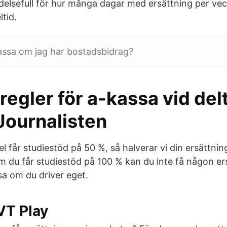
delsefull för hur många dagar med ersättning per vecka
tid.
assa om jag har bostadsbidrag?
regler för a-kassa vid del
Journalisten
l får studiestöd på 50 %, så halverar vi din ersättni
m du får studiestöd på 100 % kan du inte få någon ers
sa om du driver eget.
VT Play