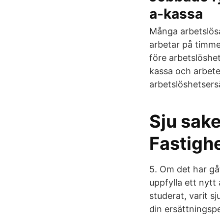
a-kassa
Många arbetslösa 
arbetar på timme
före arbetslösh
kassa och arbete
arbetslöshetsers
Sju sak
Fastighe
5. Om det har gå
uppfylla ett nytt
studerat, varit sj
din ersättningspe