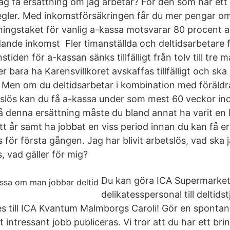
ag få ersättning om jag arbetar? För den som har ett 
 regler. Med inkomstförsäkringen får du mer pengar om
tningstaket för vanlig a-kassa motsvarar 80 procent 
ande inkomst Fler timanställda och deltidsarbetare f
stiden för a-kassan sänks tillfälligt från tolv till tre m
bara ha Karensvillkoret avskaffas tillfälligt och ska i
en om du deltidsarbetar i kombination med föräldra
slös kan du få a-kassa under som mest 60 veckor i
 denna ersättning måste du bland annat ha varit en
t år samt ha jobbat en viss period innan du kan få er
för första gången. Jag har blivit arbetslös, vad ska 
, vad gäller för mig?
Du kan göra ICA Supermarket
delikatesspersonal till deltidst
s till ICA Kvantum Malmborgs Caroli! Gör en sponta
tt intressant jobb publiceras. Vi tror att du har ett br