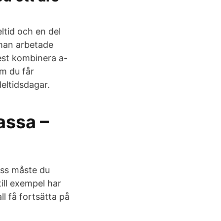
ltid och en del
 man arbetade
est kombinera a-
m du får
eltidsdagar.
assa –
oss måste du
ill exempel har
ll få fortsätta på