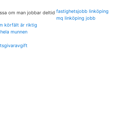
fastighetsjobb linköping
mq linköping jobb
 körfält är riktig
i hela munnen
tsgivaravgift