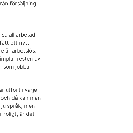
rån försäljning
sa all arbetad
ått ett nytt
e är arbetslös.
ämplar resten av
en som jobbar
r utfört i varje
er och då kan man
 ju språk, men
 roligt, är det