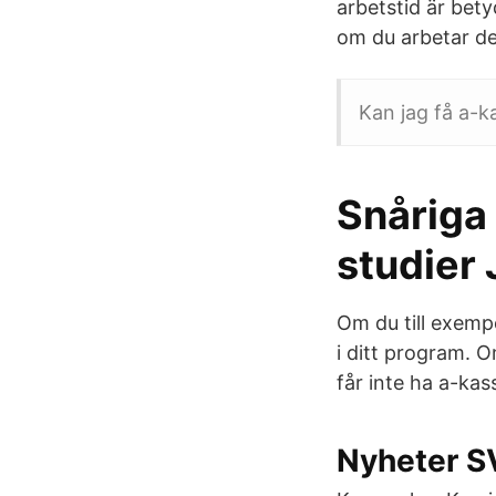
arbetstid är bety
om du arbetar del
Kan jag få a-k
Snåriga 
studier 
Om du till exempe
i ditt program. O
får inte ha a-kas
Nyheter S