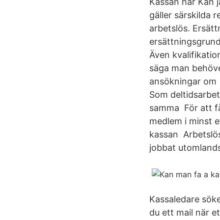
Kassan har Kan j
gäller särskilda
arbetslös. Ersät
ersättningsgrund
Även kvalifikation
säga man behöver 
ansökningar om M
Som deltidsarbet
samma För att få
medlem i minst et
kassan Arbetslös 
jobbat utomlands
Kassaledare söke
du ett mail när e