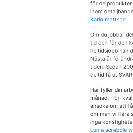
för de produkter
inom detaljhandel
Karin mattson
Om du jobbar del
tid och för den k
heltidsjobb kan d
Nästa år förändr
tiden. Sedan 200
deltid få ut SVAR
Här fyller din ar
månad. - En kväl
ansöka om att få 
om man vill lära s
inga konstighete
Lun a scrabble 