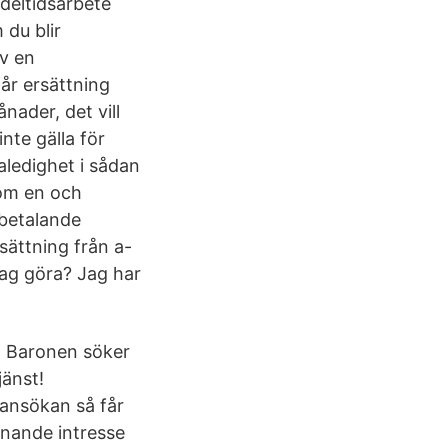
deltidsarbete
 du blir
av en
år ersättning
ånader, det vill
nte gälla för
ledighet i sådan
nom en och
 betalande
sättning från a-
jag göra? Jag har
 Baronen söker
jänst!
nansökan så får
innande intresse