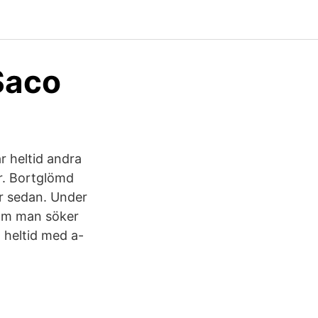
Saco
r heltid andra
är. Bortglömd
år sedan. Under
 om man söker
 heltid med a-